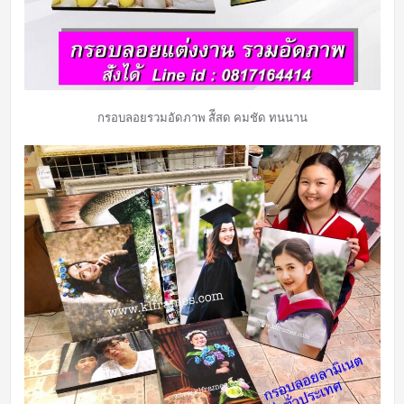
กรอบลอยรวมอัดภาพ สัีสด คมชัด ทนนาน