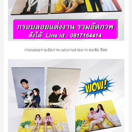
กรอบลอยรวมอัดภาพ แต่งงานสวยมาก คมชัด สีสด