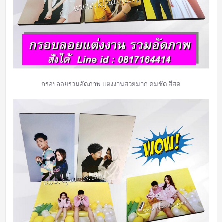
กรอบลอยรวมอัดภาพ แต่งงานสวยมาก คมชัด สีสด