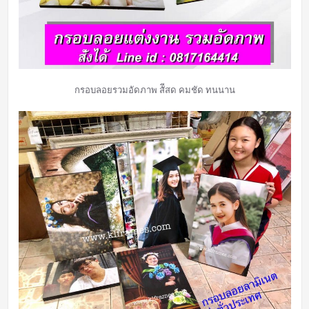
กรอบลอยรวมอัดภาพ สัีสด คมชัด ทนนาน