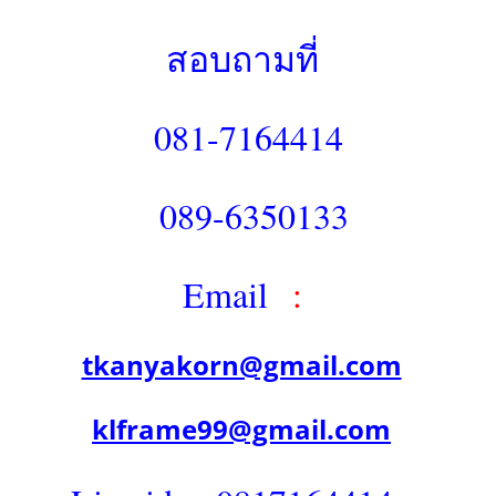
สอบถามที่
081-7164414
089-6350133
Email
:
tkanyakorn@gmail.com
klframe99@gmail.com