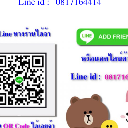
Line id :
0817164414