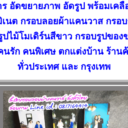
ร อัดขยายภาพ อัดรูป พร้อมเค
มิเนต กรอบลอยผ้าแคนวาส กรอบ
ูปไม้โมเดิร์นสีขาว กรอบรูปของข
้คนรัก คนพิเศษ ตกแต่งบ้าน ร้านค
ทั่วประเทศ และ กรุงเทพ