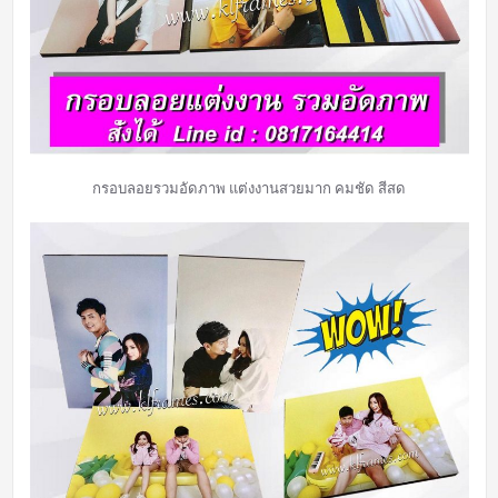
กรอบลอยรวมอัดภาพ แต่งงานสวยมาก คมชัด สีสด