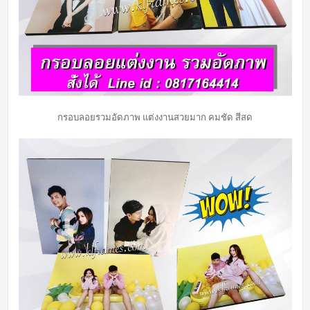
กรอบลอยรวมอัดภาพ แต่งงานสวยมาก คมชัด สีสด