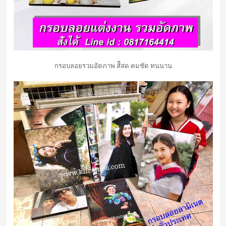
กรอบลอยรวมอัดภาพ สัีสด คมชัด ทนนาน