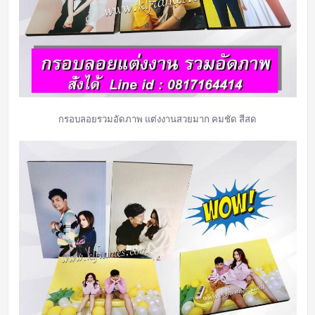
กรอบลอยรวมอัดภาพ แต่งงานสวยมาก คมชัด สีสด