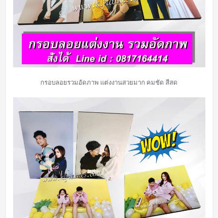
กรอบลอยรวมอัดภาพ แต่งงานสวยมาก คมชัด สีสด