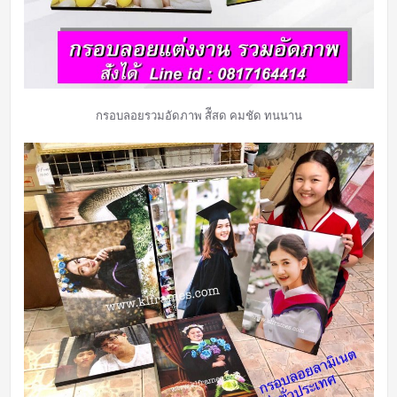
กรอบลอยรวมอัดภาพ สัีสด คมชัด ทนนาน