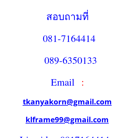
สอบถามที่
081-7164414
089-6350133
Email
:
tkanyakorn@gmail.com
klframe99@gmail.com