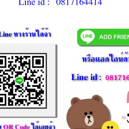
Line id :
0817164414