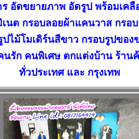
ร อัดขยายภาพ อัดรูป พร้อมเค
มิเนต กรอบลอยผ้าแคนวาส กรอบ
ูปไม้โมเดิร์นสีขาว กรอบรูปของข
้คนรัก คนพิเศษ ตกแต่งบ้าน ร้านค
ทั่วประเทศ และ กรุงเทพ