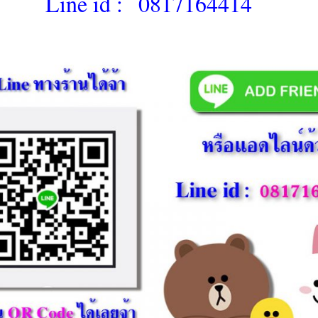
Line id :
0817164414