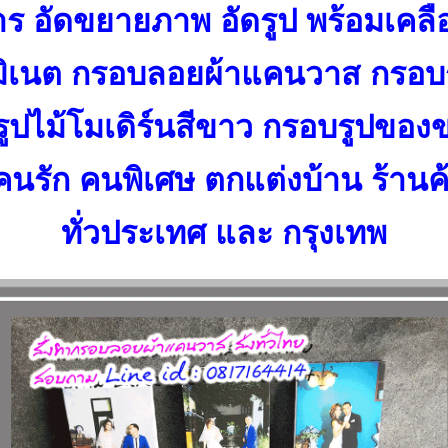
ร อัดขยายภาพ อัดรูป พร้อมเค
มิเนต กรอบลอยผ้าแคนวาส กรอบ
ูปไม้โมเดิร์นสีขาว กรอบรูปของข
้คนรัก คนพิเศษ ตกแต่งบ้าน ร้านค
ทั่วประเทศ และ กรุงเทพ