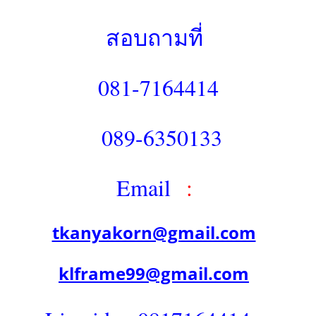
สอบถามที่
081-7164414
089-6350133
Email
:
tkanyakorn@gmail.com
klframe99@gmail.com